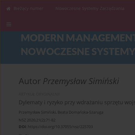
Bieżący numer
Nowoczesne Systemy Zarządzania
Autor
Przemysław Simiński
ARTYKUŁ ORYGINALNY
Dylematy i ryzyko przy wdrażaniu sprzętu wo
Przemysław Simiński
,
Beata Domańska-Szaruga
NSZ 2026;21(2):71-82
DOI
:
https://doi.org/10.37055/nsz/225703