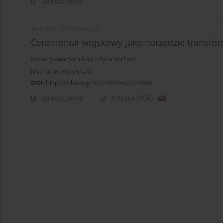
Streszczenie
ARTYKUŁ ORYGINALNY
Ceremoniał wojskowy jako narzędzie transfor
Przemysław Simiński
,
Edyta Sochoń
NSZ 2026;21(1):53-70
DOI
:
https://doi.org/10.37055/nsz/218591
Streszczenie
Artykuł
(PDF)