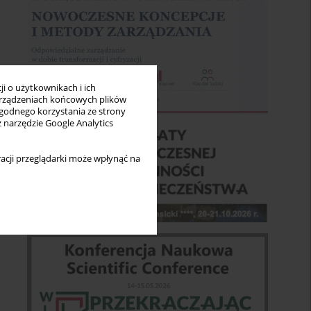
i o użytkownikach i ich
rządzeniach końcowych plików
wygodnego korzystania ze strony
z narzędzie Google Analytics
acji przeglądarki może wpłynąć na