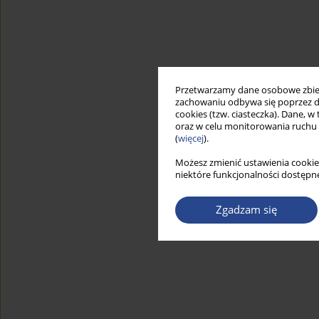
Przetwarzamy dane osobowe zbiera
zachowaniu odbywa się poprzez d
cookies (tzw. ciasteczka). Dane, w
oraz w celu monitorowania ruchu
(
więcej
).
Możesz zmienić ustawienia cookie
niektóre funkcjonalności dostępne
Zgadzam się