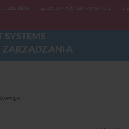
O czasopiśmie
Zasady etyki publikacji według COPE
Dl
jskowego