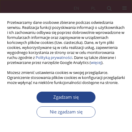
EN
PL
Przetwarzamy dane osobowe zbierane podczas odwiedzania
serwisu. Realizacja funkcji pozyskiwania informacji o użytkownikach
i ich zachowaniu odbywa się poprzez dobrowolnie wprowadzone w
formularzach informacje oraz zapisywanie w urządzeniach
końcowych plików cookies (tzw. ciasteczka). Dane, w tym pliki
cookies, wykorzystywane są w celu realizacji usług, zapewnienia
wygodnego korzystania ze strony oraz w celu monitorowania
ruchu zgodnie z
Polityką prywatności
. Dane są także zbierane i
Autor
Teresa Myjak
przetwarzane przez narzędzie Google Analytics (
więcej
).
Możesz zmienić ustawienia cookies w swojej przeglądarce.
ARTYKUŁ ORYGINALNY
Ograniczenie stosowania plików cookies w konfiguracji przeglądarki
może wpłynąć na niektóre funkcjonalności dostępne na stronie.
Satysfakcja z pracy w ocenie pracowników
przedsiębiorstw
Zgadzam się
Teresa Myjak
NSZ 2018;13(2):75-89
Nie zgadzam się
DOI
:
https://doi.org/10.37055/nsz/129512
Statystyki