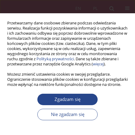
EN
PL
Przetwarzamy dane osobowe zbierane podczas odwiedzania
serwisu. Realizacja funkcji pozyskiwania informacji o użytkownikach
i ich zachowaniu odbywa się poprzez dobrowolnie wprowadzone w
formularzach informacje oraz zapisywanie w urządzeniach
końcowych plików cookies (tzw. ciasteczka). Dane, w tym pliki
cookies, wykorzystywane są w celu realizacji usług, zapewnienia
wygodnego korzystania ze strony oraz w celu monitorowania
ruchu zgodnie z
Polityką prywatności
. Dane są także zbierane i
Autor
Izabela Markiewicz
przetwarzane przez narzędzie Google Analytics (
więcej
).
Możesz zmienić ustawienia cookies w swojej przeglądarce.
Ograniczenie stosowania plików cookies w konfiguracji przeglądarki
ARTYKUŁ ORYGINALNY
może wpłynąć na niektóre funkcjonalności dostępne na stronie.
Zarządzanie cyberbezpieczeństwem w
organizacjach jako element nowoczesnych
Zgadzam się
systemów zarządzania: integracja ładu
korporacyjnego, ryzyka i ciągłego doskonalenia
Nie zgadzam się
Izabela Markiewicz
NSZ 2026;21(1):41-52