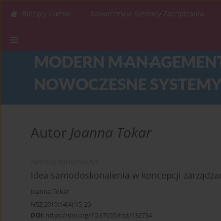
Bieżący numer
Nowoczesne Systemy Zarządzania
Autor
Joanna Tokar
ARTYKUŁ ORYGINALNY
Idea samodoskonalenia w koncepcji zarządzan
Joanna Tokar
NSZ 2019;14(4):15-29
DOI
:
https://doi.org/10.37055/nsz/132734