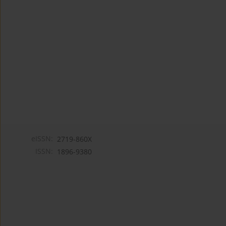
eISSN:
2719-860X
ISSN:
1896-9380