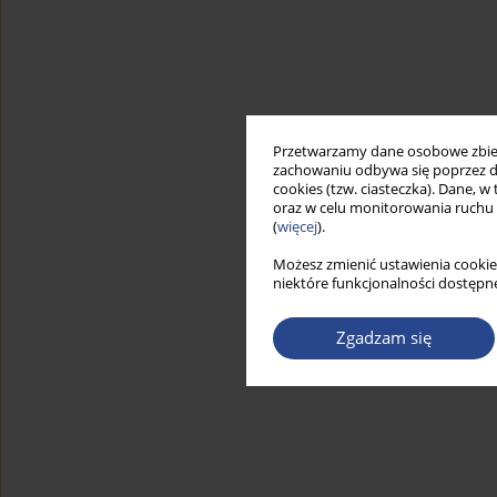
Przetwarzamy dane osobowe zbiera
zachowaniu odbywa się poprzez d
cookies (tzw. ciasteczka). Dane, w
oraz w celu monitorowania ruchu
(
więcej
).
Możesz zmienić ustawienia cookie
niektóre funkcjonalności dostępne
Zgadzam się