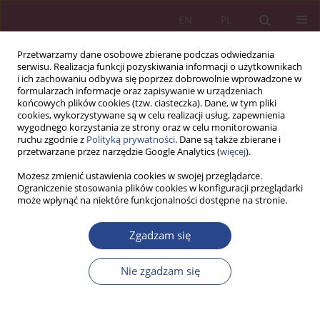
EN
PL
Przetwarzamy dane osobowe zbierane podczas odwiedzania
serwisu. Realizacja funkcji pozyskiwania informacji o użytkownikach
i ich zachowaniu odbywa się poprzez dobrowolnie wprowadzone w
formularzach informacje oraz zapisywanie w urządzeniach
końcowych plików cookies (tzw. ciasteczka). Dane, w tym pliki
cookies, wykorzystywane są w celu realizacji usług, zapewnienia
wygodnego korzystania ze strony oraz w celu monitorowania
ruchu zgodnie z
Polityką prywatności
. Dane są także zbierane i
Autor
Artur Stopka
przetwarzane przez narzędzie Google Analytics (
więcej
).
Możesz zmienić ustawienia cookies w swojej przeglądarce.
Ograniczenie stosowania plików cookies w konfiguracji przeglądarki
ARTYKUŁ ORYGINALNY
może wpłynąć na niektóre funkcjonalności dostępne na stronie.
Metodyka planowania potrzeb finansowych z
wykorzystaniem prognozowania danych
Zgadzam się
retrospektywnych w aspekcie bezpieczeństwa
ekonomicznego
Nie zgadzam się
Bartosz Kozicki
,
Grzegorz Mizura
,
Artur Stopka
,
Mateusz Andrzej
Jędryka