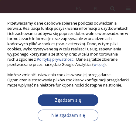
EN
PL
Przetwarzamy dane osobowe zbierane podczas odwiedzania
serwisu. Realizacja funkcji pozyskiwania informacji o użytkownikach
i ich zachowaniu odbywa się poprzez dobrowolnie wprowadzone w
formularzach informacje oraz zapisywanie w urządzeniach
końcowych plików cookies (tzw. ciasteczka). Dane, w tym pliki
cookies, wykorzystywane są w celu realizacji usług, zapewnienia
wygodnego korzystania ze strony oraz w celu monitorowania
ruchu zgodnie z
Polityką prywatności
. Dane są także zbierane i
Autor
Jarosław Starczewski
przetwarzane przez narzędzie Google Analytics (
więcej
).
Możesz zmienić ustawienia cookies w swojej przeglądarce.
Ograniczenie stosowania plików cookies w konfiguracji przeglądarki
ARTYKUŁ PRZEGLĄDOWY
może wpłynąć na niektóre funkcjonalności dostępne na stronie.
Błędy przełożonych w procesie oceniania
pracowników
Zgadzam się
Zbigniew CIEKANOWSKI
,
Jarosław Starczewski
,
Janusz Wiśniewski
Nie zgadzam się
NSZ 2018;13(3):177-192
DOI
:
https://doi.org/10.37055/nsz/129501
Statystyki