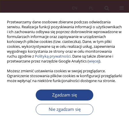
EN
PL
Przetwarzamy dane osobowe zbierane podczas odwiedzania
serwisu. Realizacja funkcji pozyskiwania informacji o użytkownikach
i ich zachowaniu odbywa się poprzez dobrowolnie wprowadzone w
formularzach informacje oraz zapisywanie w urządzeniach
końcowych plików cookies (tzw. ciasteczka). Dane, w tym pliki
cookies, wykorzystywane są w celu realizacji usług, zapewnienia
wygodnego korzystania ze strony oraz w celu monitorowania
ruchu zgodnie z
Polityką prywatności
. Dane są także zbierane i
Autor
Paulina Grabowska
przetwarzane przez narzędzie Google Analytics (
więcej
).
Możesz zmienić ustawienia cookies w swojej przeglądarce.
Ograniczenie stosowania plików cookies w konfiguracji przeglądarki
ARTYKUŁ ORYGINALNY
może wpłynąć na niektóre funkcjonalności dostępne na stronie.
Ocena wpływu wojny na Ukrainie na kondycję
finansową przedsiębiorstwa – studium przypadku
Zgadzam się
spółki KSG Agro S.A.
Nie zgadzam się
Paulina Grabowska
,
Angelika Kłoczko
NSZ 2025;20(1):97-116
DOI
:
https://doi.org/10.37055/nsz/207076