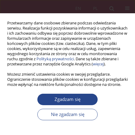
EN
PL
Przetwarzamy dane osobowe zbierane podczas odwiedzania
serwisu. Realizacja funkcji pozyskiwania informacji o użytkownikach
i ich zachowaniu odbywa się poprzez dobrowolnie wprowadzone w
formularzach informacje oraz zapisywanie w urządzeniach
końcowych plików cookies (tzw. ciasteczka). Dane, w tym pliki
cookies, wykorzystywane są w celu realizacji usług, zapewnienia
wygodnego korzystania ze strony oraz w celu monitorowania
ruchu zgodnie z
Polityką prywatności
. Dane są także zbierane i
Autor
Weronika Pławińska
przetwarzane przez narzędzie Google Analytics (
więcej
).
Możesz zmienić ustawienia cookies w swojej przeglądarce.
Ograniczenie stosowania plików cookies w konfiguracji przeglądarki
ARTYKUŁ ORYGINALNY
może wpłynąć na niektóre funkcjonalności dostępne na stronie.
Człowiek jako najsłabsze ogniwo bezpieczeństwa
informacyjnego
Zgadzam się
Joanna Skulska
,
Weronika Pławińska
Nie zgadzam się
NSZ 2021;16(1):97-119
DOI
:
https://doi.org/10.37055/nsz/134812
Statystyki