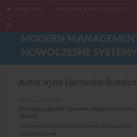
Bieżący numer
Nowoczesne Systemy Zarządzania
Autor
Iryna Ostrovska-Buhaic
ARTYKUŁ ORYGINALNY
Koncepcja gender i prawne wsparcie ochrony 
Ukrainy
Yurii Korniichuk
,
Iryna Ostrovska-Buhaichuk
,
Nataliia Lazurina
NSZ 2020;15(1):31-44