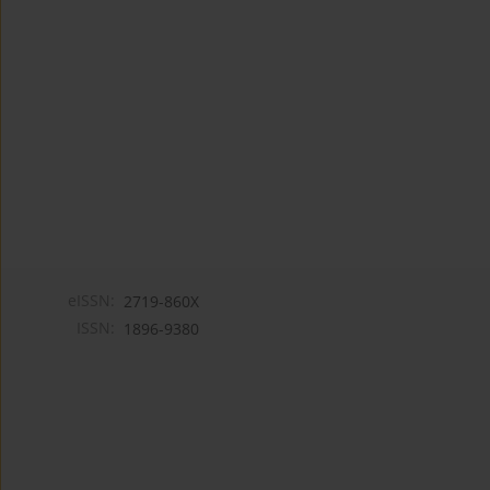
eISSN:
2719-860X
ISSN:
1896-9380