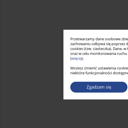
Przetwarzamy dane osobowe zbiera
zachowaniu odbywa się poprzez d
cookies (tzw. ciasteczka). Dane, w
oraz w celu monitorowania ruchu
(
więcej
).
Możesz zmienić ustawienia cookie
niektóre funkcjonalności dostępne
Zgadzam się