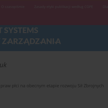
O czasopiśmie
Zasady etyki publikacji według COPE
Dl
huk
praw płci na obecnym etapie rozwoju Sił Zbrojnych