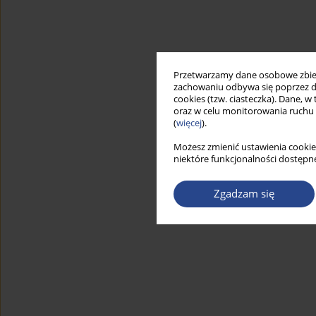
Przetwarzamy dane osobowe zbiera
zachowaniu odbywa się poprzez d
cookies (tzw. ciasteczka). Dane, w
oraz w celu monitorowania ruchu
(
więcej
).
Możesz zmienić ustawienia cookie
niektóre funkcjonalności dostępne
Zgadzam się