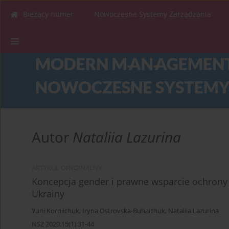
Bieżący numer
Nowoczesne Systemy Zarządzania
Autor
Nataliia Lazurina
ARTYKUŁ ORYGINALNY
Koncepcja gender i prawne wsparcie ochrony 
Ukrainy
Yurii Korniichuk
,
Iryna Ostrovska-Buhaichuk
,
Nataliia Lazurina
NSZ 2020;15(1):31-44