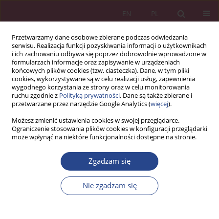
EN
PL
Przetwarzamy dane osobowe zbierane podczas odwiedzania
serwisu. Realizacja funkcji pozyskiwania informacji o użytkownikach
i ich zachowaniu odbywa się poprzez dobrowolnie wprowadzone w
formularzach informacje oraz zapisywanie w urządzeniach
końcowych plików cookies (tzw. ciasteczka). Dane, w tym pliki
cookies, wykorzystywane są w celu realizacji usług, zapewnienia
wygodnego korzystania ze strony oraz w celu monitorowania
ruchu zgodnie z
Polityką prywatności
. Dane są także zbierane i
Autor
Krzysztof Kałucki
przetwarzane przez narzędzie Google Analytics (
więcej
).
Możesz zmienić ustawienia cookies w swojej przeglądarce.
Ograniczenie stosowania plików cookies w konfiguracji przeglądarki
ARTYKUŁ PRZEGLĄDOWY
może wpłynąć na niektóre funkcjonalności dostępne na stronie.
Wieloaspektowość negocjacji wojskowych
Zgadzam się
Krzysztof Paweł Kałucki
NSZ 2025;20(2):75-88
Nie zgadzam się
DOI
:
https://doi.org/10.37055/nsz/209420
Statystyki
Streszczenie
Artykuł
(PDF)