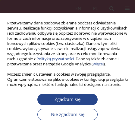
EN
PL
Przetwarzamy dane osobowe zbierane podczas odwiedzania
serwisu. Realizacja funkcji pozyskiwania informacji o użytkownikach
i ich zachowaniu odbywa się poprzez dobrowolnie wprowadzone w
formularzach informacje oraz zapisywanie w urządzeniach
końcowych plików cookies (tzw. ciasteczka). Dane, w tym pliki
cookies, wykorzystywane są w celu realizacji usług, zapewnienia
wygodnego korzystania ze strony oraz w celu monitorowania
ruchu zgodnie z
Polityką prywatności
. Dane są także zbierane i
Autor
Klaudia Romek
przetwarzane przez narzędzie Google Analytics (
więcej
).
Możesz zmienić ustawienia cookies w swojej przeglądarce.
Ograniczenie stosowania plików cookies w konfiguracji przeglądarki
ARTYKUŁ PRZEGLĄDOWY
może wpłynąć na niektóre funkcjonalności dostępne na stronie.
Pokolenie alfa – generacja nowej kariery w dobie
AI
Zgadzam się
Klaudia Romek
,
Anna Kowalczyk-Kroenke
Nie zgadzam się
NSZ 2025;20(4):57-72
DOI
:
https://doi.org/10.37055/nsz/217074
Statystyki