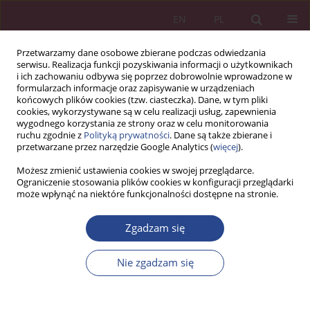
EN
PL
Przetwarzamy dane osobowe zbierane podczas odwiedzania
serwisu. Realizacja funkcji pozyskiwania informacji o użytkownikach
i ich zachowaniu odbywa się poprzez dobrowolnie wprowadzone w
formularzach informacje oraz zapisywanie w urządzeniach
końcowych plików cookies (tzw. ciasteczka). Dane, w tym pliki
cookies, wykorzystywane są w celu realizacji usług, zapewnienia
wygodnego korzystania ze strony oraz w celu monitorowania
ruchu zgodnie z
Polityką prywatności
. Dane są także zbierane i
Autor
Matthew Gladden
przetwarzane przez narzędzie Google Analytics (
więcej
).
Możesz zmienić ustawienia cookies w swojej przeglądarce.
Ograniczenie stosowania plików cookies w konfiguracji przeglądarki
ARTYKUŁ ORYGINALNY
może wpłynąć na niektóre funkcjonalności dostępne na stronie.
Analiza cyberfizyczno-społeczno-intencjonalnej
Siły Roboczej 4.0
Zgadzam się
Matthew Gladden
Nie zgadzam się
NSZ 2019;14(3):15-26
DOI
:
https://doi.org/10.37055/nsz/132723
Statystyki