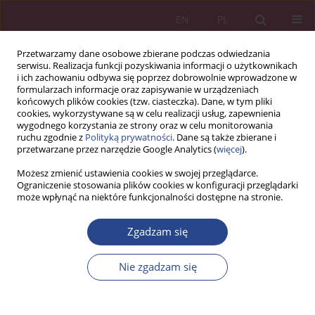
EN
PL
Przetwarzamy dane osobowe zbierane podczas odwiedzania
serwisu. Realizacja funkcji pozyskiwania informacji o użytkownikach
i ich zachowaniu odbywa się poprzez dobrowolnie wprowadzone w
formularzach informacje oraz zapisywanie w urządzeniach
końcowych plików cookies (tzw. ciasteczka). Dane, w tym pliki
cookies, wykorzystywane są w celu realizacji usług, zapewnienia
wygodnego korzystania ze strony oraz w celu monitorowania
ruchu zgodnie z
Polityką prywatności
. Dane są także zbierane i
Autor
Frederic Heliodore
przetwarzane przez narzędzie Google Analytics (
więcej
).
Możesz zmienić ustawienia cookies w swojej przeglądarce.
Ograniczenie stosowania plików cookies w konfiguracji przeglądarki
ARTYKUŁ PRZEGLĄDOWY
może wpłynąć na niektóre funkcjonalności dostępne na stronie.
ABOUT THE THEORETICAL ROOTS FOR
MANAGING THE THIRD MIDDLE ILLUSTRATION
Zgadzam się
USING COVID-19 DYNAMICS IN FRANCE
Nie zgadzam się
Alain Le Méhauté
,
Dmitrii Tayurskii
,
Frederic Heliodore
,
Nicolas Le
Méhauté
,
Philippe Riot
NSZ 2020;15(3):75-92