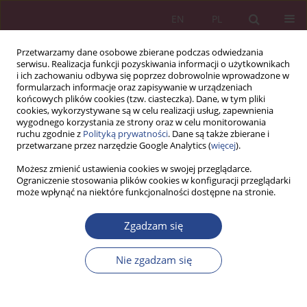
EN
PL
Przetwarzamy dane osobowe zbierane podczas odwiedzania
serwisu. Realizacja funkcji pozyskiwania informacji o użytkownikach
i ich zachowaniu odbywa się poprzez dobrowolnie wprowadzone w
formularzach informacje oraz zapisywanie w urządzeniach
końcowych plików cookies (tzw. ciasteczka). Dane, w tym pliki
cookies, wykorzystywane są w celu realizacji usług, zapewnienia
wygodnego korzystania ze strony oraz w celu monitorowania
ruchu zgodnie z
Polityką prywatności
. Dane są także zbierane i
Autor
Wioleta DRYL
przetwarzane przez narzędzie Google Analytics (
więcej
).
Możesz zmienić ustawienia cookies w swojej przeglądarce.
Ograniczenie stosowania plików cookies w konfiguracji przeglądarki
ARTYKUŁ PRZEGLĄDOWY
może wpłynąć na niektóre funkcjonalności dostępne na stronie.
WARTOŚCI MARKI LUKSUSOWEJ I ICH ZNACZENIE
W PROCESIE KSZTAŁTOWANIA LUKSUSOWEGO
Zgadzam się
CHARAKTERU PRODUKTU
Nie zgadzam się
Wioleta DRYL
,
Tomasz DRYL
NSZ 2017;12(1):169-182
DOI
:
https://doi.org/10.37055/nsz/129459