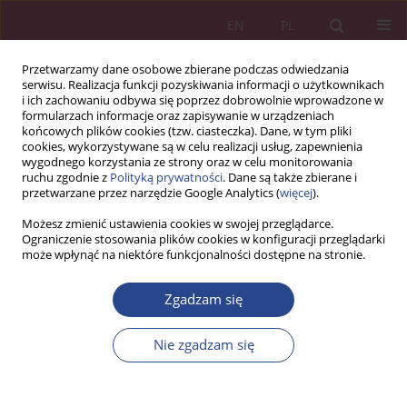
EN
PL
Przetwarzamy dane osobowe zbierane podczas odwiedzania
serwisu. Realizacja funkcji pozyskiwania informacji o użytkownikach
i ich zachowaniu odbywa się poprzez dobrowolnie wprowadzone w
formularzach informacje oraz zapisywanie w urządzeniach
końcowych plików cookies (tzw. ciasteczka). Dane, w tym pliki
cookies, wykorzystywane są w celu realizacji usług, zapewnienia
wygodnego korzystania ze strony oraz w celu monitorowania
ruchu zgodnie z
Polityką prywatności
. Dane są także zbierane i
Autor
Cristian-Mihai Vidu
przetwarzane przez narzędzie Google Analytics (
więcej
).
Możesz zmienić ustawienia cookies w swojej przeglądarce.
Ograniczenie stosowania plików cookies w konfiguracji przeglądarki
ARTYKUŁ ORYGINALNY
może wpłynąć na niektóre funkcjonalności dostępne na stronie.
Co menedżerowie MŚP w regionie Europy
Środkowo-Wschodniej powinni wiedzieć o
Zgadzam się
wyzwaniach związanych z wprowadzeniem
sztucznej inteligencji? – dyskusja wprowadzająca
Nie zgadzam się
Cristian-Mihai Vidu
,
Florina Pinzaru
,
Andreea Mitan
NSZ 2022;17(1):63-76