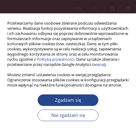
EN
PL
Przetwarzamy dane osobowe zbierane podczas odwiedzania
serwisu. Realizacja funkcji pozyskiwania informacji o użytkownikach
i ich zachowaniu odbywa się poprzez dobrowolnie wprowadzone w
formularzach informacje oraz zapisywanie w urządzeniach
końcowych plików cookies (tzw. ciasteczka). Dane, w tym pliki
cookies, wykorzystywane są w celu realizacji usług, zapewnienia
wygodnego korzystania ze strony oraz w celu monitorowania
ruchu zgodnie z
Polityką prywatności
. Dane są także zbierane i
Autor
Brian Buckles
przetwarzane przez narzędzie Google Analytics (
więcej
).
Możesz zmienić ustawienia cookies w swojej przeglądarce.
Ograniczenie stosowania plików cookies w konfiguracji przeglądarki
ARTYKUŁ ORYGINALNY
może wpłynąć na niektóre funkcjonalności dostępne na stronie.
Przejście od tradycyjnego nauczania do
nauczania online w związku z pandemią COVID-
Zgadzam się
19 – ocena osobista amerykańskich i polskich
nauczycieli reprezentujących uczelnie wyższe
Nie zgadzam się
Celina Sołek-Borowska
,
Brian Buckles
NSZ 2020;15(4):27-38