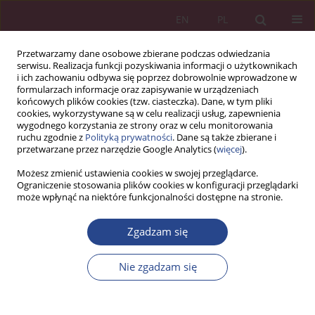
EN
PL
Przetwarzamy dane osobowe zbierane podczas odwiedzania
serwisu. Realizacja funkcji pozyskiwania informacji o użytkownikach
i ich zachowaniu odbywa się poprzez dobrowolnie wprowadzone w
formularzach informacje oraz zapisywanie w urządzeniach
końcowych plików cookies (tzw. ciasteczka). Dane, w tym pliki
cookies, wykorzystywane są w celu realizacji usług, zapewnienia
wygodnego korzystania ze strony oraz w celu monitorowania
ruchu zgodnie z
Polityką prywatności
. Dane są także zbierane i
Autor
Brian Buckles
przetwarzane przez narzędzie Google Analytics (
więcej
).
Możesz zmienić ustawienia cookies w swojej przeglądarce.
Ograniczenie stosowania plików cookies w konfiguracji przeglądarki
ARTYKUŁ ORYGINALNY
może wpłynąć na niektóre funkcjonalności dostępne na stronie.
Przejście od tradycyjnego nauczania do
nauczania online w związku z pandemią COVID-
Zgadzam się
19 – ocena osobista amerykańskich i polskich
nauczycieli reprezentujących uczelnie wyższe
Nie zgadzam się
Celina Sołek-Borowska
,
Brian Buckles
NSZ 2020;15(4):27-38