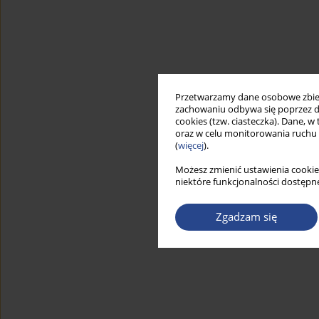
Przetwarzamy dane osobowe zbiera
zachowaniu odbywa się poprzez d
cookies (tzw. ciasteczka). Dane, w
oraz w celu monitorowania ruchu
(
więcej
).
Możesz zmienić ustawienia cookie
niektóre funkcjonalności dostępne
Zgadzam się