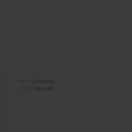
eISSN:
2719-860X
ISSN:
1896-9380