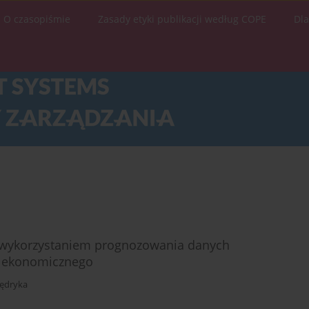
O czasopiśmie
Zasady etyki publikacji według COPE
Dl
 wykorzystaniem prognozowania danych
a ekonomicznego
Jędryka