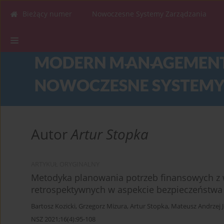
Bieżący numer
Nowoczesne Systemy Zarządzania
Autor
Artur Stopka
ARTYKUŁ ORYGINALNY
Metodyka planowania potrzeb finansowych z
retrospektywnych w aspekcie bezpieczeństw
Bartosz Kozicki
,
Grzegorz Mizura
,
Artur Stopka
,
Mateusz Andrzej 
NSZ 2021;16(4):95-108