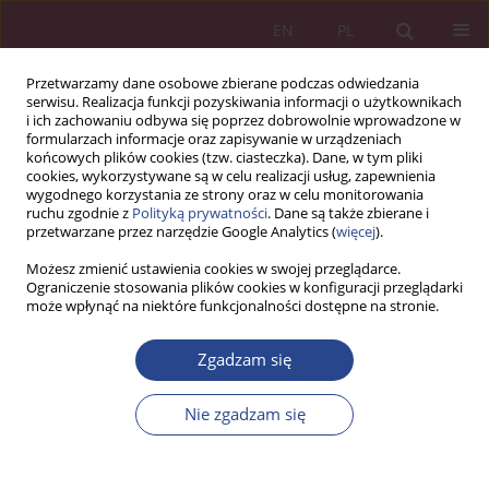
EN
PL
Przetwarzamy dane osobowe zbierane podczas odwiedzania
serwisu. Realizacja funkcji pozyskiwania informacji o użytkownikach
i ich zachowaniu odbywa się poprzez dobrowolnie wprowadzone w
formularzach informacje oraz zapisywanie w urządzeniach
końcowych plików cookies (tzw. ciasteczka). Dane, w tym pliki
cookies, wykorzystywane są w celu realizacji usług, zapewnienia
wygodnego korzystania ze strony oraz w celu monitorowania
ruchu zgodnie z
Polityką prywatności
. Dane są także zbierane i
Autor
Artur Koszarek
przetwarzane przez narzędzie Google Analytics (
więcej
).
Możesz zmienić ustawienia cookies w swojej przeglądarce.
Ograniczenie stosowania plików cookies w konfiguracji przeglądarki
ARTYKUŁ ORYGINALNY
może wpłynąć na niektóre funkcjonalności dostępne na stronie.
Cele i założenia polityki klimatycznej na rok 2030
w kontekście wdrożenia systemów
Zgadzam się
energetycznych
Nie zgadzam się
Artur Koszarek
NSZ 2024;19(2):113-127
DOI
:
https://doi.org/10.37055/nsz/200433