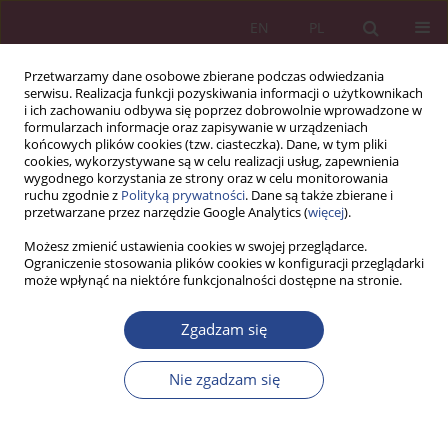
EN
PL
Przetwarzamy dane osobowe zbierane podczas odwiedzania
serwisu. Realizacja funkcji pozyskiwania informacji o użytkownikach
i ich zachowaniu odbywa się poprzez dobrowolnie wprowadzone w
formularzach informacje oraz zapisywanie w urządzeniach
końcowych plików cookies (tzw. ciasteczka). Dane, w tym pliki
cookies, wykorzystywane są w celu realizacji usług, zapewnienia
wygodnego korzystania ze strony oraz w celu monitorowania
ruchu zgodnie z
Polityką prywatności
. Dane są także zbierane i
Autor
Artem Artyukhov
przetwarzane przez narzędzie Google Analytics (
więcej
).
Możesz zmienić ustawienia cookies w swojej przeglądarce.
Ograniczenie stosowania plików cookies w konfiguracji przeglądarki
ARTYKUŁ ORYGINALNY
może wpłynąć na niektóre funkcjonalności dostępne na stronie.
Zagrożenie sztucznej inteligencji dla usług
szkolnictwa wyższego: analizy statystyczne w
Zgadzam się
wybranych krajach Europy Wschodniej
Nie zgadzam się
Walery Okulicz-Kozaryn
,
Bohdan Korneliuk
,
Teresa Kupczyk
,
Olga
Kalaman
,
Aleksander Jasinowski
,
Artem Artyukhov
,
Nadiia Artyukhova
,
Andriy Malovychko
,
Iurii Volk
NSZ 2023;18(4):89-104