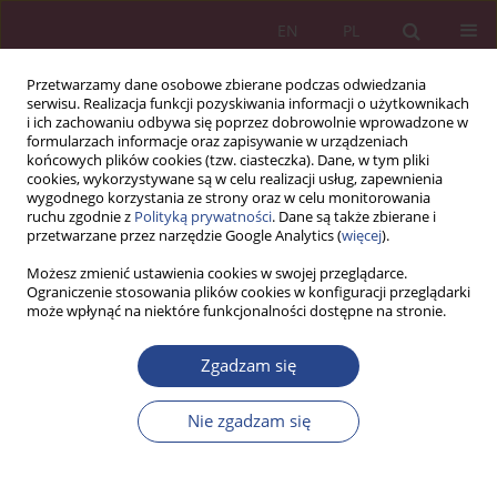
EN
PL
Przetwarzamy dane osobowe zbierane podczas odwiedzania
serwisu. Realizacja funkcji pozyskiwania informacji o użytkownikach
i ich zachowaniu odbywa się poprzez dobrowolnie wprowadzone w
formularzach informacje oraz zapisywanie w urządzeniach
końcowych plików cookies (tzw. ciasteczka). Dane, w tym pliki
cookies, wykorzystywane są w celu realizacji usług, zapewnienia
wygodnego korzystania ze strony oraz w celu monitorowania
ruchu zgodnie z
Polityką prywatności
. Dane są także zbierane i
Autor
Andriy Malovychko
przetwarzane przez narzędzie Google Analytics (
więcej
).
Możesz zmienić ustawienia cookies w swojej przeglądarce.
Ograniczenie stosowania plików cookies w konfiguracji przeglądarki
ARTYKUŁ ORYGINALNY
może wpłynąć na niektóre funkcjonalności dostępne na stronie.
Zagrożenie sztucznej inteligencji dla usług
szkolnictwa wyższego: analizy statystyczne w
Zgadzam się
wybranych krajach Europy Wschodniej
Nie zgadzam się
Walery Okulicz-Kozaryn
,
Bohdan Korneliuk
,
Teresa Kupczyk
,
Olga
Kalaman
,
Aleksander Jasinowski
,
Artem Artyukhov
,
Nadiia Artyukhova
,
Andriy Malovychko
,
Iurii Volk
NSZ 2023;18(4):89-104