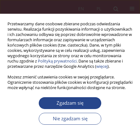
EN
PL
Przetwarzamy dane osobowe zbierane podczas odwiedzania
serwisu. Realizacja funkcji pozyskiwania informacji o użytkownikach
i ich zachowaniu odbywa się poprzez dobrowolnie wprowadzone w
formularzach informacje oraz zapisywanie w urządzeniach
końcowych plików cookies (tzw. ciasteczka). Dane, w tym pliki
cookies, wykorzystywane są w celu realizacji usług, zapewnienia
wygodnego korzystania ze strony oraz w celu monitorowania
ruchu zgodnie z
Polityką prywatności
. Dane są także zbierane i
Autor
Adam SKRZYPEK
przetwarzane przez narzędzie Google Analytics (
więcej
).
Możesz zmienić ustawienia cookies w swojej przeglądarce.
Ograniczenie stosowania plików cookies w konfiguracji przeglądarki
ARTYKUŁ PRZEGLĄDOWY
może wpłynąć na niektóre funkcjonalności dostępne na stronie.
ZWINNE ZARZĄDZANIE ORGANIZACJĄ W
WARUNKACH ZMIENNOŚCI OTOCZENIA
Zgadzam się
Adam SKRZYPEK
Nie zgadzam się
NSZ 2017;12(1):283-293
DOI
:
https://doi.org/10.37055/nsz/129467
Statystyki