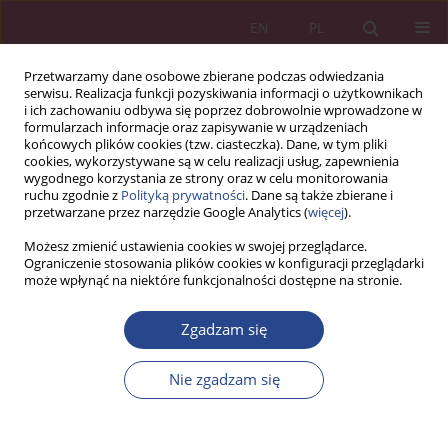
EN
PL
Przetwarzamy dane osobowe zbierane podczas odwiedzania
serwisu. Realizacja funkcji pozyskiwania informacji o użytkownikach
i ich zachowaniu odbywa się poprzez dobrowolnie wprowadzone w
formularzach informacje oraz zapisywanie w urządzeniach
końcowych plików cookies (tzw. ciasteczka). Dane, w tym pliki
cookies, wykorzystywane są w celu realizacji usług, zapewnienia
wygodnego korzystania ze strony oraz w celu monitorowania
ruchu zgodnie z
Polityką prywatności
. Dane są także zbierane i
1/2012 vol. 7
przetwarzane przez narzędzie Google Analytics (
więcej
).
Możesz zmienić ustawienia cookies w swojej przeglądarce.
ARTYKUŁ PRZEGLĄDOWY
Ograniczenie stosowania plików cookies w konfiguracji przeglądarki
może wpłynąć na niektóre funkcjonalności dostępne na stronie.
Marketing internetowy w
Zgadzam się
wyszukiwarkach i sieciach
Nie zgadzam się
internetowych – próba
porównania