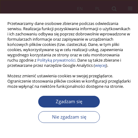
EN
PL
Przetwarzamy dane osobowe zbierane podczas odwiedzania
serwisu. Realizacja funkcji pozyskiwania informacji o użytkownikach
i ich zachowaniu odbywa się poprzez dobrowolnie wprowadzone w
formularzach informacje oraz zapisywanie w urządzeniach
końcowych plików cookies (tzw. ciasteczka). Dane, w tym pliki
cookies, wykorzystywane są w celu realizacji usług, zapewnienia
wygodnego korzystania ze strony oraz w celu monitorowania
ruchu zgodnie z
Polityką prywatności
. Dane są także zbierane i
1/2015 vol. 10
przetwarzane przez narzędzie Google Analytics (
więcej
).
Możesz zmienić ustawienia cookies w swojej przeglądarce.
ARTYKUŁ ORYGINALNY
Ograniczenie stosowania plików cookies w konfiguracji przeglądarki
może wpłynąć na niektóre funkcjonalności dostępne na stronie.
APLIKACJE MOBILNE W
Zgadzam się
SEKTORZE BANKOWYM
Nie zgadzam się
1
2
Celina SOŁEK-BOROWSKA
,
Izabela Mazurek
Więcej