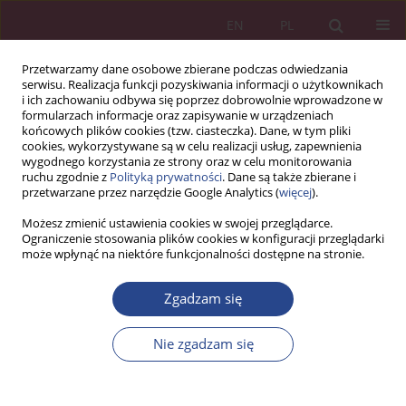
EN
PL
Przetwarzamy dane osobowe zbierane podczas odwiedzania
serwisu. Realizacja funkcji pozyskiwania informacji o użytkownikach
i ich zachowaniu odbywa się poprzez dobrowolnie wprowadzone w
formularzach informacje oraz zapisywanie w urządzeniach
końcowych plików cookies (tzw. ciasteczka). Dane, w tym pliki
cookies, wykorzystywane są w celu realizacji usług, zapewnienia
wygodnego korzystania ze strony oraz w celu monitorowania
ruchu zgodnie z
Polityką prywatności
. Dane są także zbierane i
Słowo kluczowe
zarządzanie
przetwarzane przez narzędzie Google Analytics (
więcej
).
bezpieczeństwem społeczności
Możesz zmienić ustawienia cookies w swojej przeglądarce.
Ograniczenie stosowania plików cookies w konfiguracji przeglądarki
może wpłynąć na niektóre funkcjonalności dostępne na stronie.
ARTYKUŁ ORYGINALNY
Zgadzam się
Interakcje międzyludzkie w budowaniu
odporności na zagrożenia w społecznościach
Nie zgadzam się
lokalnych
Karina Górska-Rożej
NSZ 2023;18(4):105-118