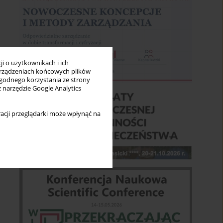
i o użytkownikach i ich
rządzeniach końcowych plików
wygodnego korzystania ze strony
z narzędzie Google Analytics
acji przeglądarki może wpłynąć na