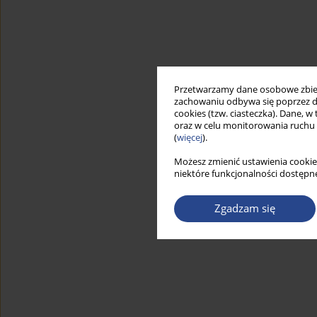
Przetwarzamy dane osobowe zbiera
zachowaniu odbywa się poprzez d
cookies (tzw. ciasteczka). Dane, w
oraz w celu monitorowania ruchu
(
więcej
).
Możesz zmienić ustawienia cookie
niektóre funkcjonalności dostępne
Zgadzam się