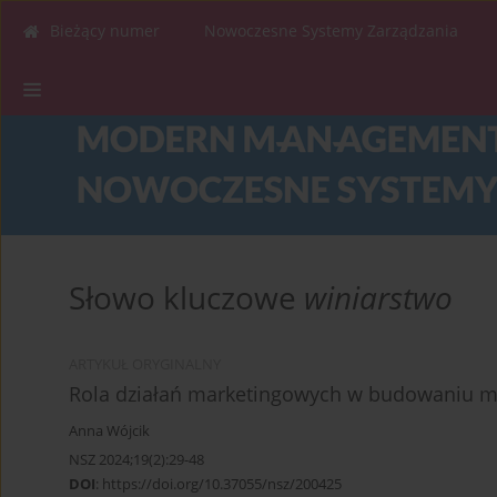
Bieżący numer
Nowoczesne Systemy Zarządzania
Słowo kluczowe
winiarstwo
ARTYKUŁ ORYGINALNY
Rola działań marketingowych w budowaniu ma
Anna Wójcik
NSZ 2024;19(2):29-48
DOI
:
https://doi.org/10.37055/nsz/200425