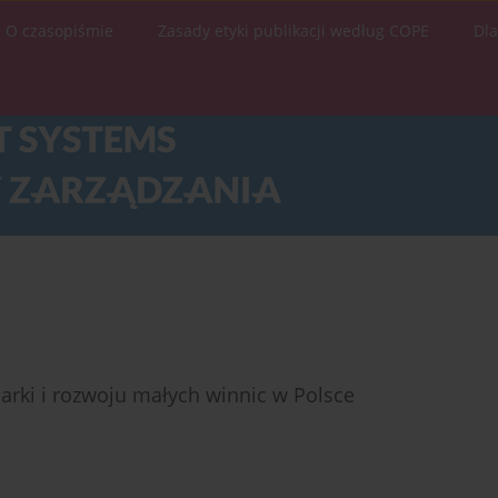
O czasopiśmie
Zasady etyki publikacji według COPE
Dl
rki i rozwoju małych winnic w Polsce