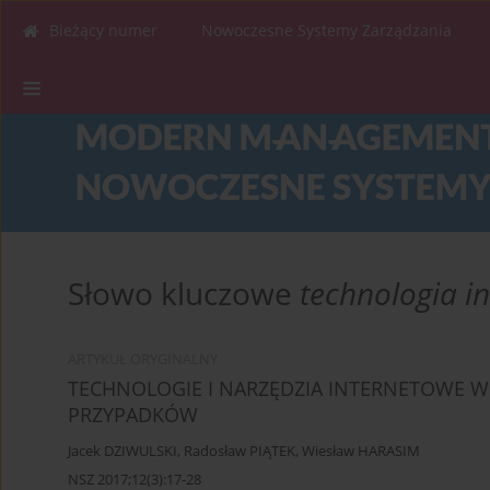
Bieżący numer
Nowoczesne Systemy Zarządzania
Słowo kluczowe
technologia i
ARTYKUŁ ORYGINALNY
TECHNOLOGIE I NARZĘDZIA INTERNETOWE W 
PRZYPADKÓW
Jacek DZIWULSKI
,
Radosław PIĄTEK
,
Wiesław HARASIM
NSZ 2017;12(3):17-28