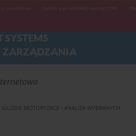
O czasopiśmie
Zasady etyki publikacji według COPE
Dl
nternetowa
SŁUŻBIE MOTORYZACJI - ANALIZA WYBRANYCH