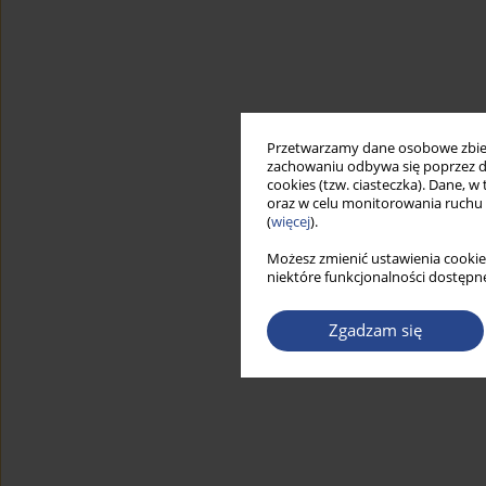
Przetwarzamy dane osobowe zbiera
zachowaniu odbywa się poprzez d
cookies (tzw. ciasteczka). Dane, w
oraz w celu monitorowania ruchu
(
więcej
).
Możesz zmienić ustawienia cookie
niektóre funkcjonalności dostępne
Zgadzam się