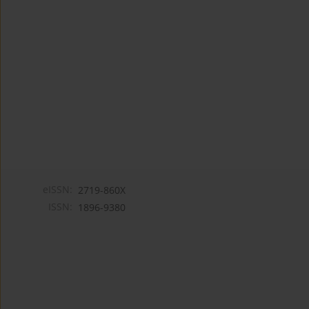
eISSN:
2719-860X
ISSN:
1896-9380