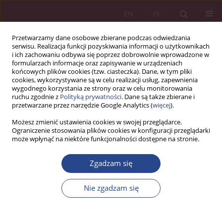
EN
PL
Przetwarzamy dane osobowe zbierane podczas odwiedzania
serwisu. Realizacja funkcji pozyskiwania informacji o użytkownikach
i ich zachowaniu odbywa się poprzez dobrowolnie wprowadzone w
formularzach informacje oraz zapisywanie w urządzeniach
końcowych plików cookies (tzw. ciasteczka). Dane, w tym pliki
cookies, wykorzystywane są w celu realizacji usług, zapewnienia
wygodnego korzystania ze strony oraz w celu monitorowania
ruchu zgodnie z
Polityką prywatności
. Dane są także zbierane i
Słowo kluczowe
stała
przetwarzane przez narzędzie Google Analytics (
więcej
).
ekonomiczna potencjalnego
Możesz zmienić ustawienia cookies w swojej przeglądarce.
Ograniczenie stosowania plików cookies w konfiguracji przeglądarki
wzrostu
może wpłynąć na niektóre funkcjonalności dostępne na stronie.
Zgadzam się
ARTYKUŁ PRZEGLĄDOWY
POZIOM OPŁACENIA KAPITAŁU LUDZKIEGO W
Nie zgadzam się
POLSCE A USTAWOWA PŁACA MINIMALNA
Barbara OLIWKIEWICZ