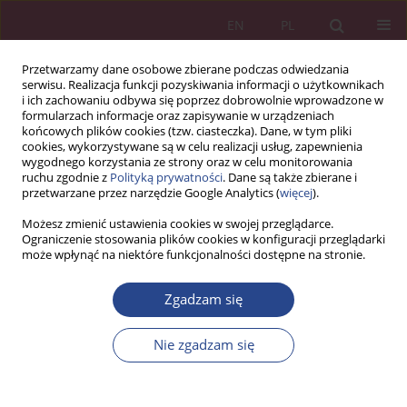
EN
PL
Przetwarzamy dane osobowe zbierane podczas odwiedzania
serwisu. Realizacja funkcji pozyskiwania informacji o użytkownikach
i ich zachowaniu odbywa się poprzez dobrowolnie wprowadzone w
formularzach informacje oraz zapisywanie w urządzeniach
końcowych plików cookies (tzw. ciasteczka). Dane, w tym pliki
cookies, wykorzystywane są w celu realizacji usług, zapewnienia
wygodnego korzystania ze strony oraz w celu monitorowania
ruchu zgodnie z
Polityką prywatności
. Dane są także zbierane i
Słowo kluczowe
smart city
przetwarzane przez narzędzie Google Analytics (
więcej
).
Możesz zmienić ustawienia cookies w swojej przeglądarce.
Ograniczenie stosowania plików cookies w konfiguracji przeglądarki
ARTYKUŁ PRZEGLĄDOWY
może wpłynąć na niektóre funkcjonalności dostępne na stronie.
SMART CITY. UJĘCIE NOWYCH TECHNOLOGII W
KONCEPCJI INTELIGENTNEGO MIASTA
Zgadzam się
Sabina BARANIEWICZ-KOTASIŃSKA
Nie zgadzam się
NSZ 2017;12(3):29-40
DOI
:
https://doi.org/10.37055/nsz/129410
Statystyki