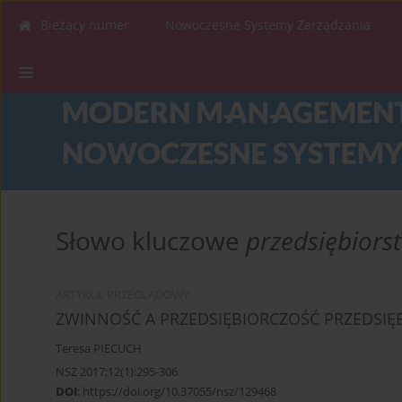
Bieżący numer
Nowoczesne Systemy Zarządzania
Słowo kluczowe
przedsiębiors
ARTYKUŁ PRZEGLĄDOWY
ZWINNOŚĆ A PRZEDSIĘBIORCZOŚĆ PRZEDSIĘ
Teresa PIECUCH
NSZ 2017;12(1):295-306
DOI
:
https://doi.org/10.37055/nsz/129468