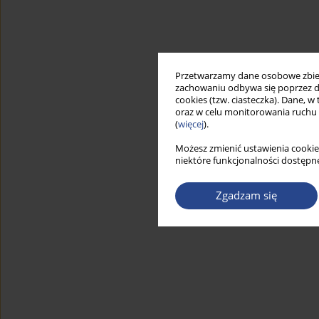
Przetwarzamy dane osobowe zbiera
zachowaniu odbywa się poprzez d
cookies (tzw. ciasteczka). Dane, w
oraz w celu monitorowania ruchu
(
więcej
).
Możesz zmienić ustawienia cookie
niektóre funkcjonalności dostępne
Zgadzam się