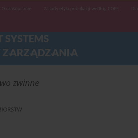
O czasopiśmie
Zasady etyki publikacji według COPE
Dl
two zwinne
BIORSTW