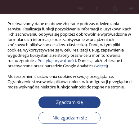
EN
PL
Przetwarzamy dane osobowe zbierane podczas odwiedzania
serwisu. Realizacja funkcji pozyskiwania informacji o użytkownikach
i ich zachowaniu odbywa się poprzez dobrowolnie wprowadzone w
formularzach informacje oraz zapisywanie w urządzeniach
końcowych plików cookies (tzw. ciasteczka). Dane, w tym pliki
cookies, wykorzystywane są w celu realizacji usług, zapewnienia
wygodnego korzystania ze strony oraz w celu monitorowania
ruchu zgodnie z
Polityką prywatności
. Dane są także zbierane i
Słowo kluczowe
procesy
przetwarzane przez narzędzie Google Analytics (
więcej
).
logistyczne
Możesz zmienić ustawienia cookies w swojej przeglądarce.
Ograniczenie stosowania plików cookies w konfiguracji przeglądarki
może wpłynąć na niektóre funkcjonalności dostępne na stronie.
ARTYKUŁ PRZEGLĄDOWY
Zgadzam się
RACJONALIZACJA PROCESÓW LOGISTYCZNYCH
POPRZEZ MAPOWANIE I MODELOWANIE W
Nie zgadzam się
NOTACJI BPMN
Maciej STAJNIAK
,
Krzysztof WITKOWSKI
NSZ 2017;12(1):223-232