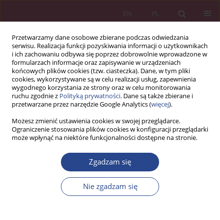
EN
PL
Przetwarzamy dane osobowe zbierane podczas odwiedzania
serwisu. Realizacja funkcji pozyskiwania informacji o użytkownikach
i ich zachowaniu odbywa się poprzez dobrowolnie wprowadzone w
formularzach informacje oraz zapisywanie w urządzeniach
końcowych plików cookies (tzw. ciasteczka). Dane, w tym pliki
cookies, wykorzystywane są w celu realizacji usług, zapewnienia
wygodnego korzystania ze strony oraz w celu monitorowania
ruchu zgodnie z
Polityką prywatności
. Dane są także zbierane i
Słowo kluczowe
poczucie
przetwarzane przez narzędzie Google Analytics (
więcej
).
bezpieczeństwa informacyjnego
Możesz zmienić ustawienia cookies w swojej przeglądarce.
Ograniczenie stosowania plików cookies w konfiguracji przeglądarki
może wpłynąć na niektóre funkcjonalności dostępne na stronie.
ARTYKUŁ ORYGINALNY
Zgadzam się
Poczucie bezpieczeństwa informacyjnego w
świecie VUCA
Nie zgadzam się
Katarzyna Hilaria Batorowska
NSZ 2024;19(1):39-54
DOI
:
https://doi.org/10.37055/nsz/192813