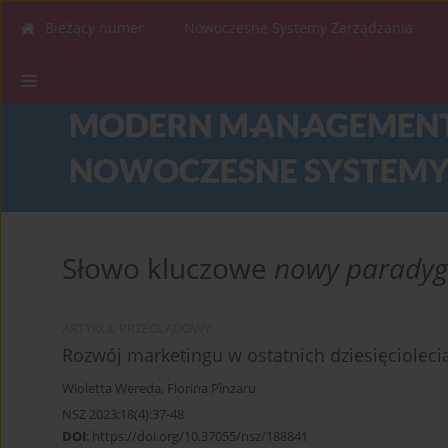
Bieżący numer
Nowoczesne Systemy Zarządzania
Słowo kluczowe
nowy paradyg
ARTYKUŁ PRZEGLĄDOWY
Rozwój marketingu w ostatnich dziesięciolec
Wioletta Wereda
,
Florina Pînzaru
NSZ 2023;18(4):37-48
DOI
:
https://doi.org/10.37055/nsz/188841