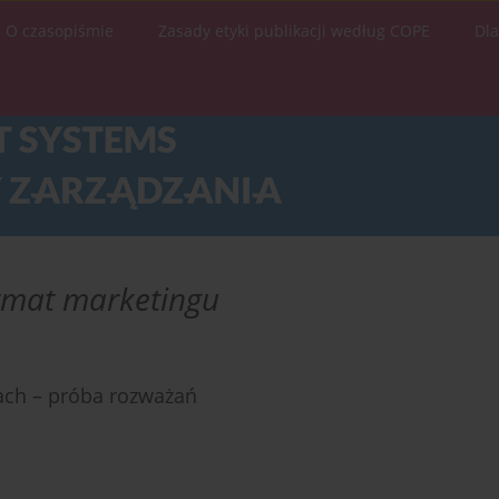
O czasopiśmie
Zasady etyki publikacji według COPE
Dl
mat marketingu
iach – próba rozważań