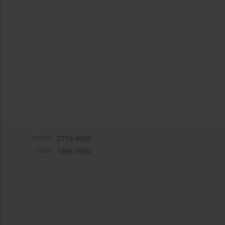
eISSN:
2719-860X
ISSN:
1896-9380