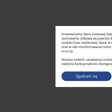
Przetwarzamy dane osobowe zbiera
zachowaniu odbywa się poprzez d
cookies (tzw. ciasteczka). Dane, w
oraz w celu monitorowania ruchu
(
więcej
).
Możesz zmienić ustawienia cookie
niektóre funkcjonalności dostępne
Zgadzam się