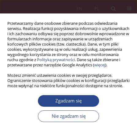
EN
PL
Przetwarzamy dane osobowe zbierane podczas odwiedzania
serwisu. Realizacja funkcji pozyskiwania informacji o użytkownikach
i ich zachowaniu odbywa się poprzez dobrowolnie wprowadzone w
formularzach informacje oraz zapisywanie w urządzeniach
końcowych plików cookies (tzw. ciasteczka). Dane, w tym pliki
cookies, wykorzystywane są w celu realizacji usług, zapewnienia
wygodnego korzystania ze strony oraz w celu monitorowania
ruchu zgodnie z
Polityką prywatności
. Dane są także zbierane i
Słowo kluczowe
koncepcje
przetwarzane przez narzędzie Google Analytics (
więcej
).
zarządzania
Możesz zmienić ustawienia cookies w swojej przeglądarce.
Ograniczenie stosowania plików cookies w konfiguracji przeglądarki
może wpłynąć na niektóre funkcjonalności dostępne na stronie.
ARTYKUŁ PRZEGLĄDOWY
Koncentracja organizacji na jakości jako wciąż
Zgadzam się
aktualna koncepcja zarządzania
Nie zgadzam się
Wiesław Gonciarski
NSZ 2019;14(4):63-82
DOI
:
https://doi.org/10.37055/nsz/132740
Statystyki