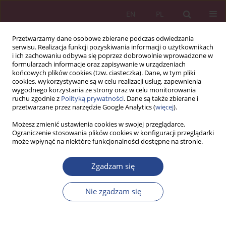
EN
PL
Przetwarzamy dane osobowe zbierane podczas odwiedzania
serwisu. Realizacja funkcji pozyskiwania informacji o użytkownikach
i ich zachowaniu odbywa się poprzez dobrowolnie wprowadzone w
formularzach informacje oraz zapisywanie w urządzeniach
końcowych plików cookies (tzw. ciasteczka). Dane, w tym pliki
cookies, wykorzystywane są w celu realizacji usług, zapewnienia
wygodnego korzystania ze strony oraz w celu monitorowania
ruchu zgodnie z
Polityką prywatności
. Dane są także zbierane i
Słowo kluczowe
kary za
przetwarzane przez narzędzie Google Analytics (
więcej
).
naruszenie dyscypliny finansów
Możesz zmienić ustawienia cookies w swojej przeglądarce.
Ograniczenie stosowania plików cookies w konfiguracji przeglądarki
publicznych
może wpłynąć na niektóre funkcjonalności dostępne na stronie.
Zgadzam się
ARTYKUŁ ORYGINALNY
Prawne uwarunkowania zarządzania finansami w
Nie zgadzam się
jednostkach samorządu terytorialnego
Janusz Sarnowski