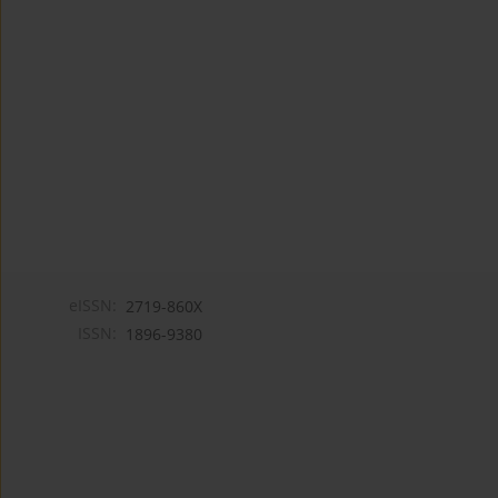
eISSN:
2719-860X
ISSN:
1896-9380