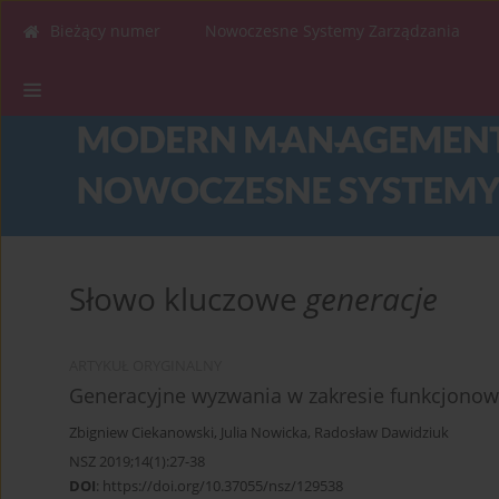
Bieżący numer
Nowoczesne Systemy Zarządzania
Słowo kluczowe
generacje
ARTYKUŁ ORYGINALNY
Generacyjne wyzwania w zakresie funkcjonow
Zbigniew Ciekanowski
,
Julia Nowicka
,
Radosław Dawidziuk
NSZ 2019;14(1):27-38
DOI
:
https://doi.org/10.37055/nsz/129538