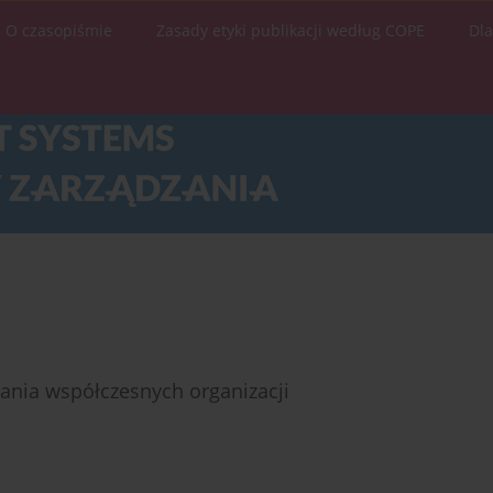
O czasopiśmie
Zasady etyki publikacji według COPE
Dl
ania współczesnych organizacji