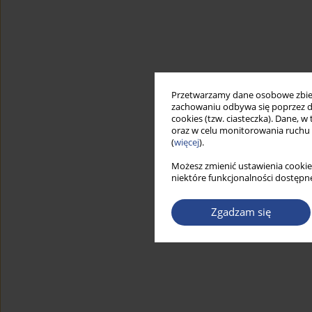
Przetwarzamy dane osobowe zbiera
zachowaniu odbywa się poprzez d
cookies (tzw. ciasteczka). Dane, w
oraz w celu monitorowania ruchu
(
więcej
).
Możesz zmienić ustawienia cookie
niektóre funkcjonalności dostępne
Zgadzam się