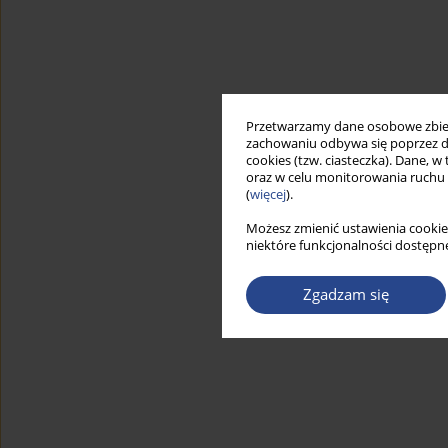
Przetwarzamy dane osobowe zbiera
zachowaniu odbywa się poprzez d
cookies (tzw. ciasteczka). Dane, w
oraz w celu monitorowania ruchu
(
więcej
).
Możesz zmienić ustawienia cookie
niektóre funkcjonalności dostępne
Zgadzam się