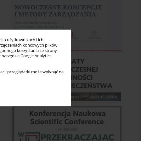
i o użytkownikach i ich
rządzeniach końcowych plików
wygodnego korzystania ze strony
z narzędzie Google Analytics
acji przeglądarki może wpłynąć na