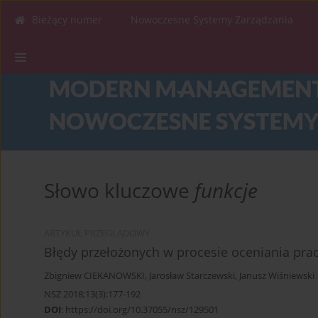
Bieżący numer
Nowoczesne Systemy Zarządzania
Słowo kluczowe
funkcje
ARTYKUŁ PRZEGLĄDOWY
Błędy przełożonych w procesie oceniania pr
Zbigniew CIEKANOWSKI
,
Jarosław Starczewski
,
Janusz Wiśniewski
NSZ 2018;13(3):177-192
DOI
:
https://doi.org/10.37055/nsz/129501