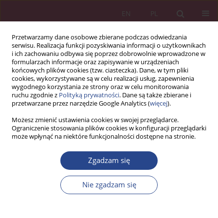
EN
PL
Przetwarzamy dane osobowe zbierane podczas odwiedzania
serwisu. Realizacja funkcji pozyskiwania informacji o użytkownikach
i ich zachowaniu odbywa się poprzez dobrowolnie wprowadzone w
formularzach informacje oraz zapisywanie w urządzeniach
końcowych plików cookies (tzw. ciasteczka). Dane, w tym pliki
cookies, wykorzystywane są w celu realizacji usług, zapewnienia
wygodnego korzystania ze strony oraz w celu monitorowania
ruchu zgodnie z
Polityką prywatności
. Dane są także zbierane i
Słowo kluczowe
e-recepta
przetwarzane przez narzędzie Google Analytics (
więcej
).
Możesz zmienić ustawienia cookies w swojej przeglądarce.
Ograniczenie stosowania plików cookies w konfiguracji przeglądarki
ARTYKUŁ ORYGINALNY
może wpłynąć na niektóre funkcjonalności dostępne na stronie.
Wykorzystanie e-recepty jako narzędzia
wspierającego świadczenie usług w podmiotach
Zgadzam się
ochrony zdrowia
Nie zgadzam się
Anna Owczarczyk
NSZ 2023;18(3):13-30
DOI
:
https://doi.org/10.37055/nsz/177647