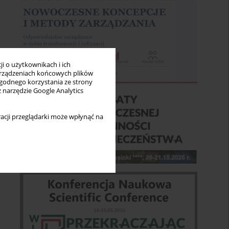
i o użytkownikach i ich
rządzeniach końcowych plików
wygodnego korzystania ze strony
z narzędzie Google Analytics
acji przeglądarki może wpłynąć na