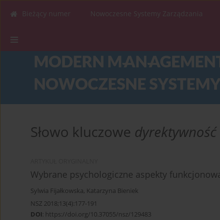
Bieżący numer
Nowoczesne Systemy Zarządzania
Słowo kluczowe
dyrektywność
ARTYKUŁ ORYGINALNY
Wybrane psychologiczne aspekty funkcjonow
Sylwia Fijałkowska
,
Katarzyna Bieniek
NSZ 2018;13(4):177-191
DOI
:
https://doi.org/10.37055/nsz/129483