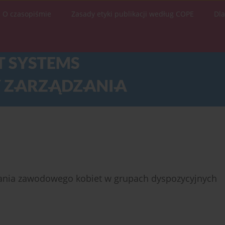
O czasopiśmie
Zasady etyki publikacji według COPE
Dl
ania zawodowego kobiet w grupach dyspozycyjnych