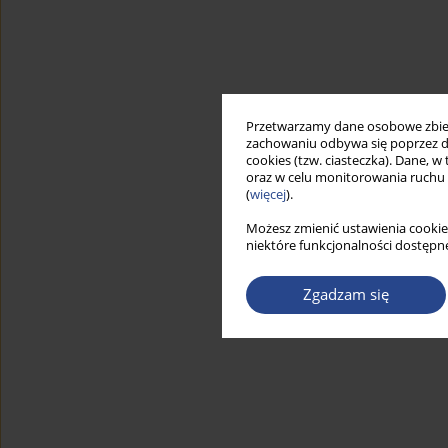
Przetwarzamy dane osobowe zbiera
zachowaniu odbywa się poprzez d
cookies (tzw. ciasteczka). Dane, w
oraz w celu monitorowania ruchu
(
więcej
).
Możesz zmienić ustawienia cookie
niektóre funkcjonalności dostępne
Zgadzam się