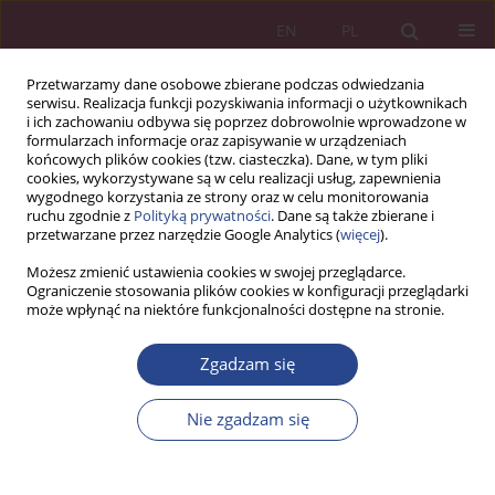
EN
PL
Przetwarzamy dane osobowe zbierane podczas odwiedzania
serwisu. Realizacja funkcji pozyskiwania informacji o użytkownikach
i ich zachowaniu odbywa się poprzez dobrowolnie wprowadzone w
formularzach informacje oraz zapisywanie w urządzeniach
końcowych plików cookies (tzw. ciasteczka). Dane, w tym pliki
cookies, wykorzystywane są w celu realizacji usług, zapewnienia
wygodnego korzystania ze strony oraz w celu monitorowania
ruchu zgodnie z
Polityką prywatności
. Dane są także zbierane i
Słowo kluczowe
branża TSL
przetwarzane przez narzędzie Google Analytics (
więcej
).
Możesz zmienić ustawienia cookies w swojej przeglądarce.
Ograniczenie stosowania plików cookies w konfiguracji przeglądarki
ARTYKUŁ ORYGINALNY
może wpłynąć na niektóre funkcjonalności dostępne na stronie.
Wyzwania rynku pracy branży lotniczej z
perspektywy doświadczeń agencji zatrudnienia
Zgadzam się
wyspecjalizowanej w obsłudze podmiotów TSL
Nie zgadzam się
Agnieszka Wilczyńska-Strawa
NSZ 2024;19(4):43-56
DOI
:
https://doi.org/10.37055/nsz/203479