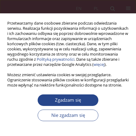
EN
PL
Przetwarzamy dane osobowe zbierane podczas odwiedzania
serwisu. Realizacja funkcji pozyskiwania informacji o użytkownikach
i ich zachowaniu odbywa się poprzez dobrowolnie wprowadzone w
formularzach informacje oraz zapisywanie w urządzeniach
końcowych plików cookies (tzw. ciasteczka). Dane, w tym pliki
cookies, wykorzystywane są w celu realizacji usług, zapewnienia
wygodnego korzystania ze strony oraz w celu monitorowania
ruchu zgodnie z
Polityką prywatności
. Dane są także zbierane i
Słowo kluczowe
analiza
przetwarzane przez narzędzie Google Analytics (
więcej
).
dyskryminacyjna
Możesz zmienić ustawienia cookies w swojej przeglądarce.
Ograniczenie stosowania plików cookies w konfiguracji przeglądarki
może wpłynąć na niektóre funkcjonalności dostępne na stronie.
ARTYKUŁ ORYGINALNY
Zgadzam się
WYKORZYSTANIE MODELI DYSKRYMINACYJNYCH
W PROGNOZIE UPADŁOŚCI PRZEDSIĘBIORSTWA
Nie zgadzam się
Joanna Antczak
NSZ 2015;10(1):275-290
DOI
:
https://doi.org/10.37055/nsz/129365