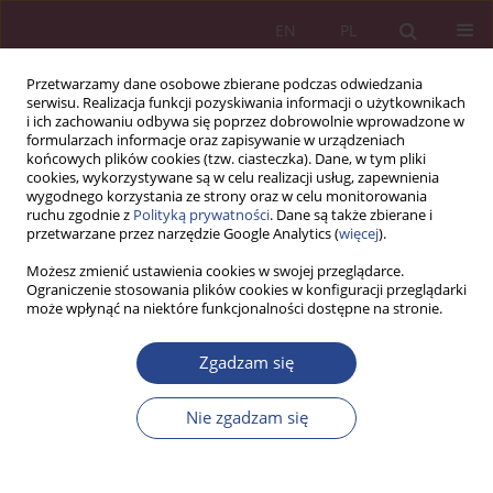
EN
PL
Przetwarzamy dane osobowe zbierane podczas odwiedzania
serwisu. Realizacja funkcji pozyskiwania informacji o użytkownikach
i ich zachowaniu odbywa się poprzez dobrowolnie wprowadzone w
formularzach informacje oraz zapisywanie w urządzeniach
końcowych plików cookies (tzw. ciasteczka). Dane, w tym pliki
cookies, wykorzystywane są w celu realizacji usług, zapewnienia
wygodnego korzystania ze strony oraz w celu monitorowania
ruchu zgodnie z
Polityką prywatności
. Dane są także zbierane i
Słowo kluczowe
aktywność
przetwarzane przez narzędzie Google Analytics (
więcej
).
zawodowa pracowników
Możesz zmienić ustawienia cookies w swojej przeglądarce.
Ograniczenie stosowania plików cookies w konfiguracji przeglądarki
dojrzałych
może wpłynąć na niektóre funkcjonalności dostępne na stronie.
Zgadzam się
ARTYKUŁ ORYGINALNY
Społeczna odpowiedzialność organizacji w
Nie zgadzam się
kontekście przygotowania pracowników w wieku
około emerytalnym do zachowania aktywności w
okresie emerytalnym