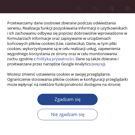
EN
PL
Przetwarzamy dane osobowe zbierane podczas odwiedzania
serwisu. Realizacja funkcji pozyskiwania informacji o użytkownikach
i ich zachowaniu odbywa się poprzez dobrowolnie wprowadzone w
formularzach informacje oraz zapisywanie w urządzeniach
końcowych plików cookies (tzw. ciasteczka). Dane, w tym pliki
cookies, wykorzystywane są w celu realizacji usług, zapewnienia
wygodnego korzystania ze strony oraz w celu monitorowania
ruchu zgodnie z
Polityką prywatności
. Dane są także zbierane i
Słowo kluczowe
agencja
przetwarzane przez narzędzie Google Analytics (
więcej
).
zatrudnienia
Możesz zmienić ustawienia cookies w swojej przeglądarce.
Ograniczenie stosowania plików cookies w konfiguracji przeglądarki
może wpłynąć na niektóre funkcjonalności dostępne na stronie.
ARTYKUŁ ORYGINALNY
Zgadzam się
Wyzwania rynku pracy branży lotniczej z
perspektywy doświadczeń agencji zatrudnienia
Nie zgadzam się
wyspecjalizowanej w obsłudze podmiotów TSL
Agnieszka Wilczyńska-Strawa
NSZ 2024;19(4):43-56