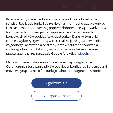
EN
PL
Przetwarzamy dane osobowe zbierane podczas odwiedzania
serwisu. Realizacja funkcji pozyskiwania informacji o użytkownikach
i ich zachowaniu odbywa się poprzez dobrowolnie wprowadzone w
formularzach informacje oraz zapisywanie w urządzeniach
końcowych plików cookies (tzw. ciasteczka). Dane, w tym pliki
cookies, wykorzystywane są w celu realizacji usług, zapewnienia
wygodnego korzystania ze strony oraz w celu monitorowania
ruchu zgodnie z
Polityką prywatności
. Dane są także zbierane i
Słowo kluczowe
FTTx
przetwarzane przez narzędzie Google Analytics (
więcej
).
Możesz zmienić ustawienia cookies w swojej przeglądarce.
Ograniczenie stosowania plików cookies w konfiguracji przeglądarki
ARTYKUŁ ORYGINALNY
może wpłynąć na niektóre funkcjonalności dostępne na stronie.
Mobilna transmisja danych 5G a światłowód:
komplementarność czy substytucyjność?
Zgadzam się
Marcin Zieliński
Nie zgadzam się
NSZ 2025;20(3):45-62
DOI
:
https://doi.org/10.37055/nsz/213589
Statystyki