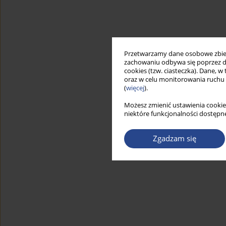
Przetwarzamy dane osobowe zbiera
zachowaniu odbywa się poprzez d
cookies (tzw. ciasteczka). Dane, w
oraz w celu monitorowania ruchu
(
więcej
).
Możesz zmienić ustawienia cookie
niektóre funkcjonalności dostępne
Zgadzam się