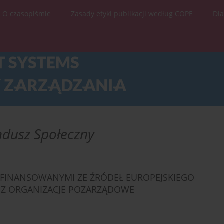
O czasopiśmie
Zasady etyki publikacji według COPE
Dl
ndusz Społeczny
ŁFINANSOWANYMI ZE ŹRÓDEŁ EUROPEJSKIEGO
Z ORGANIZACJE POZARZĄDOWE