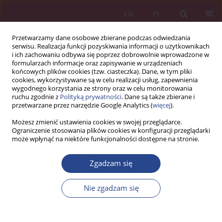
EN
PL
Przetwarzamy dane osobowe zbierane podczas odwiedzania
serwisu. Realizacja funkcji pozyskiwania informacji o użytkownikach
i ich zachowaniu odbywa się poprzez dobrowolnie wprowadzone w
formularzach informacje oraz zapisywanie w urządzeniach
końcowych plików cookies (tzw. ciasteczka). Dane, w tym pliki
cookies, wykorzystywane są w celu realizacji usług, zapewnienia
wygodnego korzystania ze strony oraz w celu monitorowania
ruchu zgodnie z
Polityką prywatności
. Dane są także zbierane i
Słowo kluczowe
CCC S.A
przetwarzane przez narzędzie Google Analytics (
więcej
).
Możesz zmienić ustawienia cookies w swojej przeglądarce.
Ograniczenie stosowania plików cookies w konfiguracji przeglądarki
ARTYKUŁ ORYGINALNY
może wpłynąć na niektóre funkcjonalności dostępne na stronie.
Bezpieczeństwo emisji obligacji na rynku
kapitałowym
Zgadzam się
Bartosz Kozicki
,
Tadeusz Waściński
,
Agnieszka Lisowska
,
Marta
Nie zgadzam się
Kownacka
NSZ 2024;19(1):101-130
DOI
:
https://doi.org/10.37055/nsz/192817
Statystyki