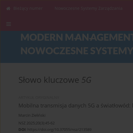
Bieżący numer
Nowoczesne Systemy Zarządzania
Słowo kluczowe
5G
ARTYKUŁ ORYGINALNY
Mobilna transmisja danych 5G a światłowód:
Marcin Zieliński
NSZ 2025;20(3):45-62
DOI
:
https://doi.org/10.37055/nsz/213589