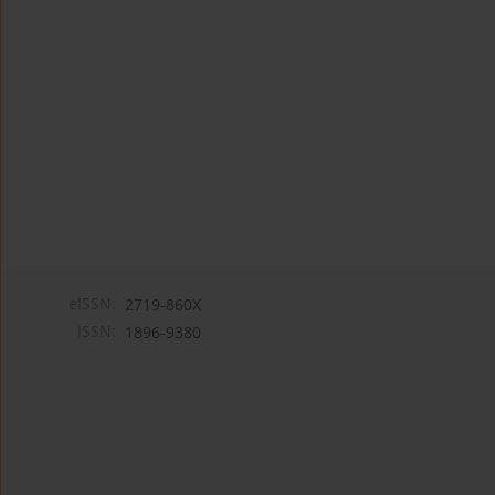
eISSN:
2719-860X
ISSN:
1896-9380