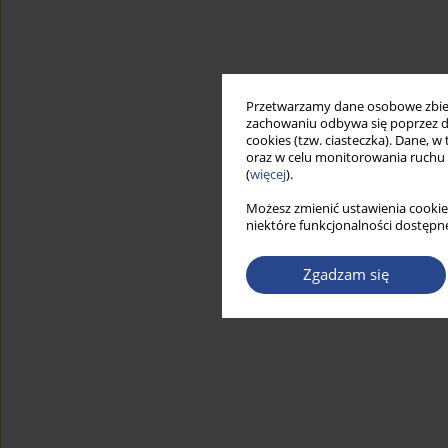
Przetwarzamy dane osobowe zbiera
zachowaniu odbywa się poprzez d
cookies (tzw. ciasteczka). Dane, w
oraz w celu monitorowania ruchu
(
więcej
).
Możesz zmienić ustawienia cookie
niektóre funkcjonalności dostępne
Zgadzam się