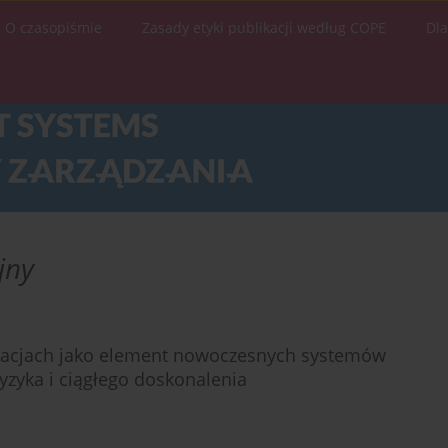
O czasopiśmie
Zasady etyki publikacji według COPE
Dl
jny
zacjach jako element nowoczesnych systemów
ryzyka i ciągłego doskonalenia