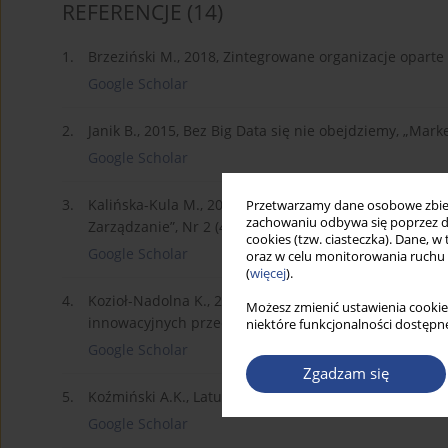
REFERENCJE
(14)
1.
Brzeziński M., 2018, Zintegrowane organizacje oparte
Google Scholar
2.
Janik B., 2015, Bez Big Data się nie obejdziemy, „Marke
Google Scholar
3.
Kalińska-Kula M., 2017, Wykorzystanie big data w pro
Przetwarzamy dane osobowe zbiera
zachowaniu odbywa się poprzez d
Zarządzanie”, Nr 2 (48).
cookies (tzw. ciasteczka). Dane, w
Google Scholar
oraz w celu monitorowania ruchu
(
więcej
).
4.
Kozioł-Nadolna K., 2013, Internacjonalizacja działal
Możesz zmienić ustawienia cookie
innowacyjnych przedsiębiorstw w Polsce, CeDeWu, W
niektóre funkcjonalności dostępne
Google Scholar
Zgadzam się
5.
Koźmiński A.K., Latusek-Jurczak D., 2011, Rozwój teorii
Google Scholar