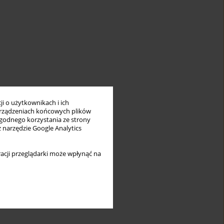
i o użytkownikach i ich
rządzeniach końcowych plików
wygodnego korzystania ze strony
z narzędzie Google Analytics
acji przeglądarki może wpłynąć na