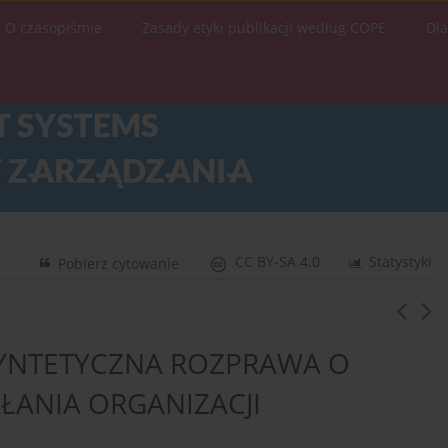
O czasopiśmie
Zasady etyki publikacji według COPE
Dl
CC BY-SA 4.0
Statystyki
Pobierz cytowanie
SYNTETYCZNA ROZPRAWA O
ŁANIA ORGANIZACJI