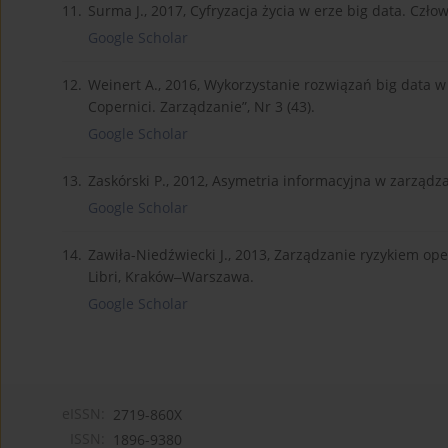
11.
Surma J., 2017, Cyfryzacja życia w erze big data. C
Google Scholar
12.
Weinert A., 2016, Wykorzystanie rozwiązań big data w
Copernici. Zarządzanie”, Nr 3 (43).
Google Scholar
13.
Zaskórski P., 2012, Asymetria informacyjna w zarzą
Google Scholar
14.
Zawiła-Niedźwiecki J., 2013, Zarządzanie ryzykiem ope
Libri, Kraków‒Warszawa.
Google Scholar
eISSN:
2719-860X
ISSN:
1896-9380