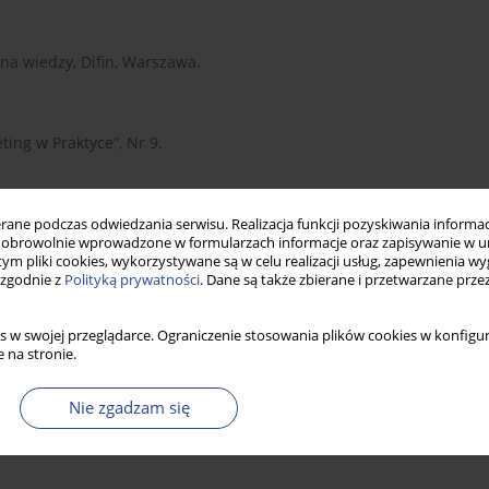
 na wiedzy, Difin, Warszawa.
ting w Praktyce”, Nr 9.
cesach decyzyjnych przedsiębiorstw, „Marketing i
ne podczas odwiedzania serwisu. Realizacja funkcji pozyskiwania informacj
obrowolnie wprowadzone w formularzach informacje oraz zapisywanie w u
 tym pliki cookies, wykorzystywane są w celu realizacji usług, zapewnienia 
 zgodnie z
Polityką prywatności
. Dane są także zbierane i przetwarzane prze
ności badawczo-rozwojowej w kształtowaniu procesów
s w swojej przeglądarce. Ograniczenie stosowania plików cookies w konfigur
arszawa.
 na stronie.
Nie zgadzam się
 organizacji, Wolters Kluwer.